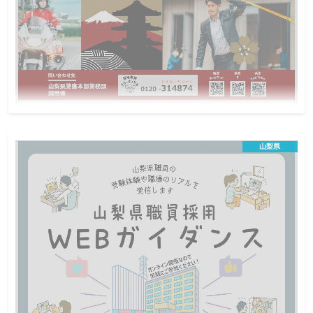
令和8年2月13日・3月7日山梨県警察業務説
明会in東京
山梨県
U･Iターン、山梨で就職を考えている方、山梨県職
員･警察官･警察行政職にご興味のある方、待ってま
す！
会場説明会
地方公務員
この説明会は終了しました
日程
U・Iターン、山梨県で就職を考えている方、警察官・警察
対象
行政職・山梨県職員の業務に関心のある方
八王子会場：60名、新宿会場：30名
定員