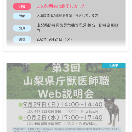
この説明会は終了しました
日程
火山防災職の受験を希望・検討している方
対象
山梨県防災局防災危機管理課 担当：防災企画担
定員
当
2024年9月24日（火）
締切
火山防災職ってどんな仕事？大学院で学んできた火山学の知識を
生かし、専門的な内容になりがちな火山防災対策に関することを
山梨県
住民に対してわかりやすく伝え、住民・研究者・行政の橋渡し役
として取り組むことが期待されています。 火山防災のほか防災に
関連する業務にも係わるため、地震・水害等の防災対応について
も経験できます。