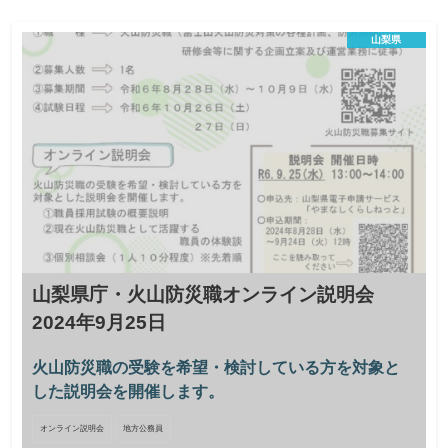
2024年11月29日(金)
締切
山梨県
県職員の業務についての説明や職場見学、若手職員とのフリート
ーク、保護者向け説明会を開催します。県庁を身近に感じること
のできる貴重な機会です。是非ご参加ください。当日は、新宿駅
から無料貸切バスを運行します。それ以外の方は、公共交通機関
をご利用ください。会場に駐車場の用意はありません。 服装は自
由です。職場見学がありますので、動きやすい服装でお越しくだ
さい。 本イベントは採用活動ではありません。参加・…
山梨県庁・火山防災職オンライン説明会
2024年9月25日
火山防災職の受験を希望・検討している方を対象と
した説明会を開催します。
オンライン説明会
地方公務員