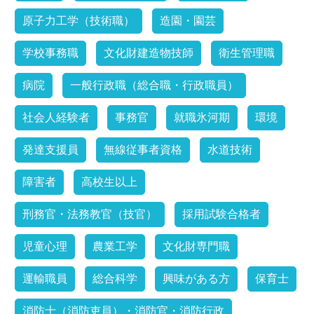
原子力工学（技術職）
造園・園芸
学校事務職
文化財建造物技師
衛生管理職
病院
一般行政職（総合職・行政職員）
社会人経験者
事務官
就職氷河期
環境
発達支援員
無線従事者資格
水道技術
障害者
高校生以上
刑務官・法務教官（技官）
採用試験合格者
児童心理
農業工学
文化財専門職
運輸職員
総合科学
興味がある方
保育士
消防士（消防吏員）・消防官・消防行政