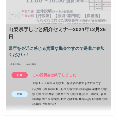
山梨県庁しごと紹介セミナー2024年12月26
日
県庁を身近に感じる貴重な機会ですので是非ご参加
ください！
会場説明会
地方公務員
この説明会は終了しました
日程
大学１～２年生や高校生、保護者の参加も大歓迎です。
行政職 ①社会福祉II、心理 ②保健師 ③薬剤師 ④林業 ⑤化
学 ⑥研究 ⑦農業 ⑧農業土木 ⑨獣医師(衛生・農政)、畜産
対象
⑩建築 ⑪土木 ⑫電気 ⑬文化財主事 ⑭ 学芸員 ⑮ 司書 ⑯学
校事務 ⑦警察行政
200名
定員