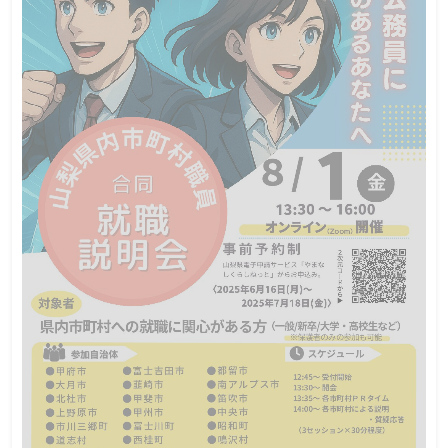
この説明会は終了しました
日程
山梨県職員として働くことを希望または検討している方
対象
第1部、第2部ともに290名
定員
令和8年1月19日（月）～2月23日（月）
締切
山梨県職員として働くことを希望または検討している方を対象と
した「山梨県職員採用ＷＥＢガイダンス」を次のとおり開催しま
す。 新採用職員による受験・職場体験談や、中堅職員によるキャ
リア体験談・職種別業務説明等とあわせて、県の試験制度の説明
も行います。ぜひご参加ください！