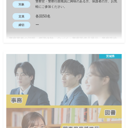
警察官・警察行政職員に興味のある方、保護者の方、お気
対象
軽にご参加ください。
各回50名
定員
ー
締切
警察業務の説明、鑑識体験、白バイ・警察装備品展示、警察学校
施設の見学等盛りだくさんの内容です。業務別の懇談会も開催す
るので警察業務や職場の雰囲気等に対する疑問・不安を解消する
茨城県
チャンスです。