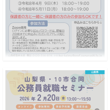
締切
から申込
「法務教官」は、少年院や少年鑑別所で勤務する国家公務員で
す。 非行をしてしまった少年たちが、これから先、非行を繰り返
すことなく生きていけるよう、少年たちと丁寧に向き合い、変わ
ろうとする気持ちに寄り添い、立ち直りと社会復帰を手助けする
仕事をしています。 普段あまり知る機会のない少年院・少年鑑別
所の仕事の魅力をお伝えしますので、ぜひご参加ください！
令和8年2月17日・3月24日・4月9日・5月11
日山梨県警察オンライン(Zoom)業務説明会
山梨県
オンライン説明会
地方公務員
この説明会は終了しました
日程
保護者の方と一緒に・保護者の方のみの参加もOKです！
対象
ー