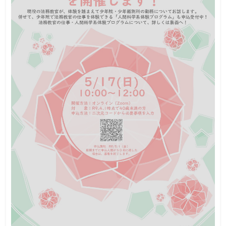
オンライン説明会
みなし公務員
この説明会は終了しました
日程
国立大学法人等の職員を目指し、受験資格を満たす方であ
対象
ればどなたでもご参加いただけます。
1500人
定員
2026年4月25日 16時まで
締切
関東甲信越地区の各機関が、国立大学法人等職員を目指す方向け
の説明会をオンライン形式で開催します！ 国立大学法人等職員の
仕事内容、採用試験情報、各機関の雰囲気等を知っていただく機
会として、関心のある方はぜひご参加ください！ また、当日オン
ライン説明会に参加する機関の資料だけでなく、参加しない一部
の機関も資料・動画等を公開する予定です。 4/25（土）第2回令
和8年度関東甲信越地区国立大学法人等職員合…