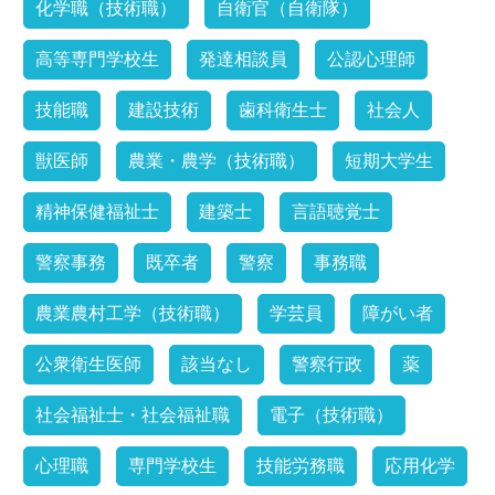
化学職（技術職）
自衛官（自衛隊）
高等専門学校生
発達相談員
公認心理師
技能職
建設技術
歯科衛生士
社会人
獣医師
農業・農学（技術職）
短期大学生
精神保健福祉士
建築士
言語聴覚士
警察事務
既卒者
警察
事務職
農業農村工学（技術職）
学芸員
障がい者
公衆衛生医師
該当なし
警察行政
薬
社会福祉士・社会福祉職
電子（技術職）
心理職
専門学校生
技能労務職
応用化学