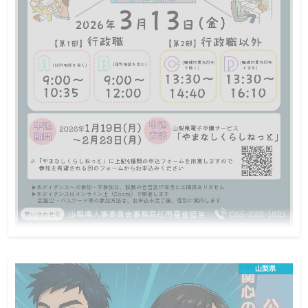
それぞれ開催日前日17:15まで
締切
U・Iターン、山梨県で就職を考えている方、警察官・警察行政
職・山梨県職員の業務に関心のある方に向けた「山梨県警察業務
説明会 in東京」を開催します。2月13日（金曜日）に開催される
説明会は、山梨県庁と合同開催となります。
令和8年3月13日山梨県職員採用WEBガイダ
ンス
山梨県
オンライン説明会
地方公務員