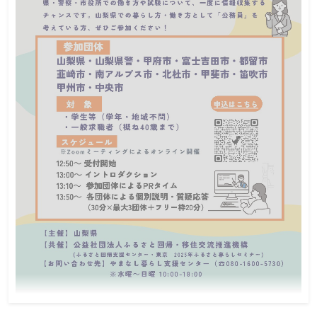
定員
ー
締切
Zoomを使用したオンライン業務説明会を開催します。 説明会は2
部制になっています。 1部は業務説明・福利厚生等の共通内容、 
2部は職員体験談・質疑応答となっています。 2部のみの参加、複
数回の参加、保護者の方のみの参加もできますので、 興味がある
分野があれば、ぜひ申込みをお願いします。 【カメラ・マイクは
オフでOK！質疑応答はチャット形式です！お気軽にご参加くださ
い！】
令和8年2月20日山梨県・10市合同公務員就