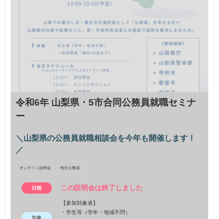
令和6年 山梨県・5市合同公務員就職セミナ
ー
＼山梨県の公務員就職相談会を今年も開催します！
／
オンライン説明会
地方公務員
この説明会は終了しました
日程
【参加対象者】
・学生等（学年・地域不問）
対象