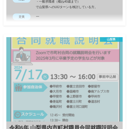
・一般求職者（概ね40歳まで）
で山梨県へのUIJターンを検討している方。
ー
定員
事前予約
締切
県庁・警察・消防・市役所・保育など「公務員として働く」こと
山梨県
について聞けるオンラインセミナー。 選考についての解説のほ
か、自治体ごとの説明タイムでは個別に質問が可能です。 ご興味
がある方はお気軽にご参加ください！ 【参加自治体・団体】山梨
県（人事委員会）・山梨県警甲府市・都留市・甲斐市・韮崎市・
笛吹市
令和6年 山梨県内市町村職員合同就職説明会