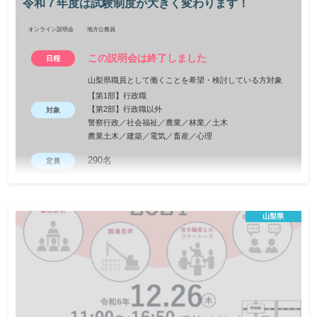
令和７年度は試験制度が大きく変わります！
るチャンスです！ご参加お待ちしております！
オンライン説明会
地方公務員
この説明会は終了しました
日程
山梨県職員として働くことを希望・検討している方対象
【第1部】行政職
【第2部】行政職以外
対象
警察行政／社会福祉／農業／林業／土木
農業土木／建築／電気／畜産／心理
290名
定員
2025年2月20日（木）
締切
山梨県職員として働くことを希望または検討している方を対象と
山梨県
した「山梨県職員採用ＷＥＢガイダンス」を次のとおり開催しま
す。 新採用職員による受験・職場体験談や、中堅職員によるキャ
リア体験談・職種別業務説明等とあわせて、県の試験制度の説明
も行います。ぜひご参加ください！ ※令和７年度は試験制度が大
きく変わります。