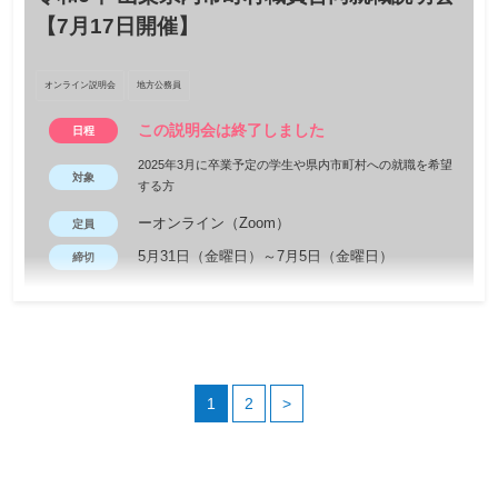
【7月17日開催】
オンライン説明会
地方公務員
この説明会は終了しました
日程
2025年3月に卒業予定の学生や県内市町村への就職を希望
対象
する方
ーオンライン（Zoom）
定員
5月31日（金曜日）～7月5日（金曜日）
締切
2025年3月に卒業予定の学生や県内市町村への就職を希望する方
を対象に「山梨県内市町村職員合同就職説明会」を開催します。 
市町村職員の仕事内容や疑問に思っていることを聞くことができ
るチャンスです！ご参加お待ちしております！ 【参加自治体】甲
1
2
>
府市、富士吉田市、都留市、大月市、韮崎市、南アルプス市、甲
斐市、上野原市、甲州市、身延町、富士川町、道志村、鳴沢村、
富士河口湖町