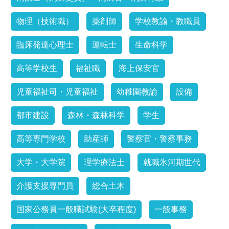
物理（技術職）
薬剤師
学校教諭・教職員
臨床発達心理士
運転士
生命科学
高等学校生
福祉職
海上保安官
児童福祉司・児童福祉
幼稚園教諭
設備
都市建設
森林・森林科学
学生
高等専門学校
助産師
警察官・警察事務
大学・大学院
理学療法士
就職氷河期世代
介護支援専門員
総合土木
国家公務員一般職試験(大卒程度)
一般事務