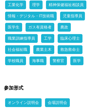
工業化学
理学
精神保健福祉相談員
情報・デジタル・IT技術職
児童指導員
医学生
ガス有資格者
農政
職業訓練指導員
工学
臨床心理士
社会福祉職
農業土木
救急救命士
学校職員
海事職
警察官
医学
参加形式
オンライン説明会
会場説明会