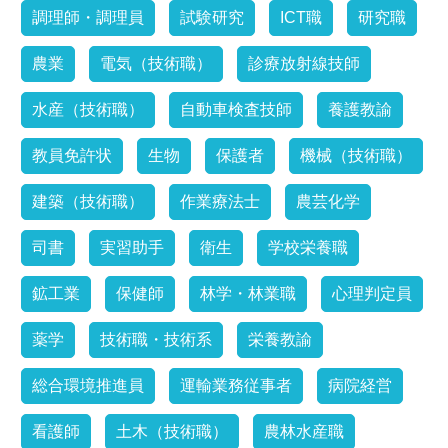
調理師・調理員
試験研究
ICT職
研究職
農業
電気（技術職）
診療放射線技師
水産（技術職）
自動車検査技師
養護教諭
教員免許状
生物
保護者
機械（技術職）
建築（技術職）
作業療法士
農芸化学
司書
実習助手
衛生
学校栄養職
鉱工業
保健師
林学・林業職
心理判定員
薬学
技術職・技術系
栄養教諭
総合環境推進員
運輸業務従事者
病院経営
看護師
土木（技術職）
農林水産職