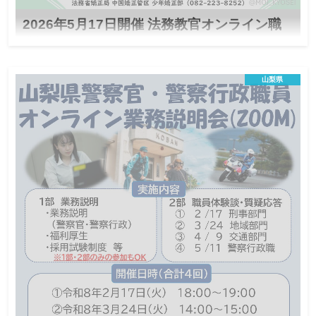
2026年5月17日開催 法務教官オンライン職
業説明会
非行少年に関わる仕事に興味はありませんか？少年
山梨県
院・少年鑑別所で働く法務教官による説明会を開催
します！
オンライン説明会
国家公務員
この説明会は終了しました
日程
大学生・大学院生・社会人（R9.4.1時点で40歳未満の方）
再犯・再非行の防止や立ち直りの支援に興味がある方、人
と関わることや対人援助の仕事にやりがいを感じられる方
をお待ちしています。
対象
※心理の資格や教員免許は不要です。
※法務教官採用試験の受験資格をもとに、社会人の方につ
いては年齢制限を設けております。
定員５０名
定員
2026年5月1日（金）までにチラシの二次元コード