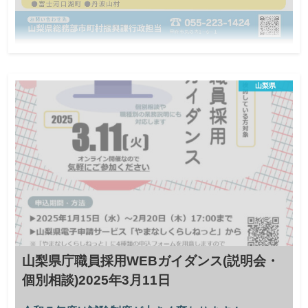
令和7年8月1日山梨県内市町村職員合同就職
説明会
山梨県
公務員に関心のあるあなたへ
オンライン説明会
地方公務員
この説明会は終了しました
日程
県内市町村への就職に関心がある方（一般/新
卒/大学・高校生など）※保護者のみの参加も
対象
可能
ー
定員
山梨県庁職員採用WEBガイダンス(説明会・
令和7年7月18日（金曜日）
締切
個別相談)2025年3月11日
市町村職員の仕事内容や疑問に思っていることを聞くことができ