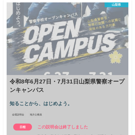
法務教官オンライン職業説明会
山梨県
非行少年に関わる仕事に興味はありませんか？少年院・
少年鑑別所で働く法務教官による説明会を開催します！
オンライン説明会
国家公務員
2026年10月4日（日）10:00～12:00
日程
令和９年４月１日時点で４０歳未満の方
対象
定員５０名
定員
2026年9月11日（金）までにチラシの二次元コード
締切
から申込
令和8年6月27日・7月31日山梨県警察オープ
ンキャンパス
知ることから、はじめよう。
会場説明会
地方公務員
この説明会は終了しました
日程