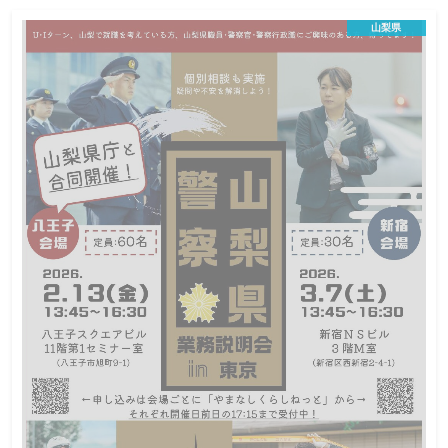
職セミナー
山梨県
オンライン説明会
地方公務員
この説明会は終了しました
日程
学生等（全学年）、一般求職者（概ね40歳まで）
対象
ー
定員
ー
締切
⼭梨での暮らし⽅・働き⽅の選択肢として「公務員」を考える⽅
へ。 公務員の仕事や試験のこと、県・市役所担当者との相談で疑
問を解決しませんか。