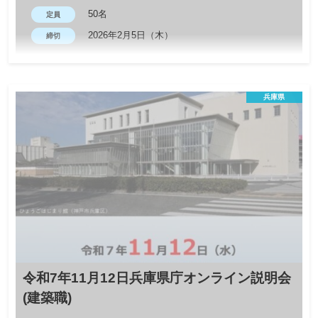
50名
定員
2026年2月5日（木）
締切
北近畿地域（京都府北部・兵庫県北部）に位置する自治体による
オンライン合同説明会を実施します。福知山市、舞鶴市、綾部
兵庫県
市、宮津市、朝来市、与謝野町の6自治体が参加します。 公務員
を目指している方、京都府や兵庫県での就職を検討している方は
ぜひご参加ください。
令和7年11月12日兵庫県庁オンライン説明会
(建築職)