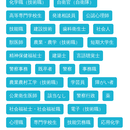
化学職（技術職）
自衛官（自衛隊）
高等専門学校生
発達相談員
公認心理師
技能職
建設技術
歯科衛生士
社会人
獣医師
農業・農学（技術職）
短期大学生
精神保健福祉士
建築士
言語聴覚士
警察事務
既卒者
警察
事務職
農業農村工学（技術職）
学芸員
障がい者
公衆衛生医師
該当なし
警察行政
薬
社会福祉士・社会福祉職
電子（技術職）
心理職
専門学校生
技能労務職
応用化学