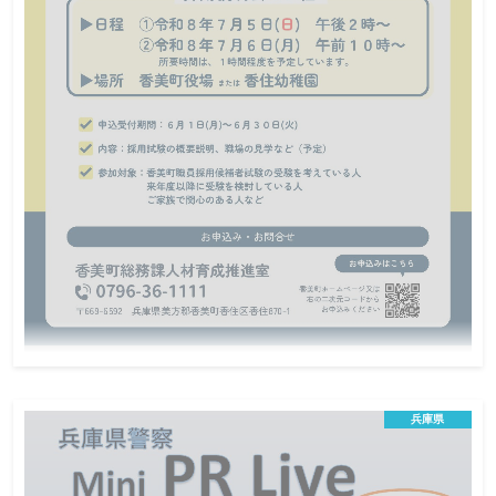
令和8年7月5日・6日(兵庫県)香美町職員採用
説明会(職場見学会)
兵庫県
会場説明会
地方公務員