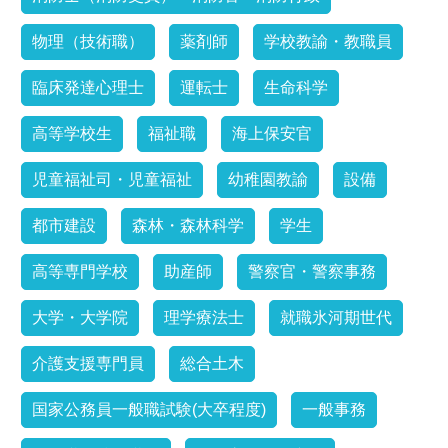
物理（技術職）
薬剤師
学校教諭・教職員
臨床発達心理士
運転士
生命科学
高等学校生
福祉職
海上保安官
児童福祉司・児童福祉
幼稚園教諭
設備
都市建設
森林・森林科学
学生
高等専門学校
助産師
警察官・警察事務
大学・大学院
理学療法士
就職氷河期世代
介護支援専門員
総合土木
国家公務員一般職試験(大卒程度)
一般事務