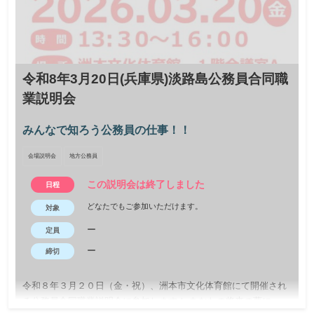
令和8年3月20日(兵庫県)淡路島公務員合同職
業説明会
みんなで知ろう公務員の仕事！！
会場説明会
地方公務員
この説明会は終了しました
日程
どなたでもご参加いただけます。
対象
ー
定員
ー
締切
令和８年３月２０日（金・祝）、洲本市文化体育館にて開催され
る公務員合同職業説明会に参加します！ あなたの将来の夢に、