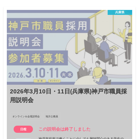
「消防職員」という選択肢を加えてみませんか？ 職業説明会で
は、当消防本部の消防職員が消防の仕事の内容や実際の業務、働
兵庫県
き方をご説明し、皆様からのご質問にもお答えします。 「消防士
の仕事ってどんなことをするの？」　「勤務体制はどうなってい
るの？」　「給与や休みはどのくらい？」など、気にな…
2026年3月10日・11日(兵庫県)神戸市職員採
用説明会
オンライン＆会場説明会
地方公務員
この説明会は終了しました
日程
神戸市役所で働くことに少しでも興味関心のある学生の