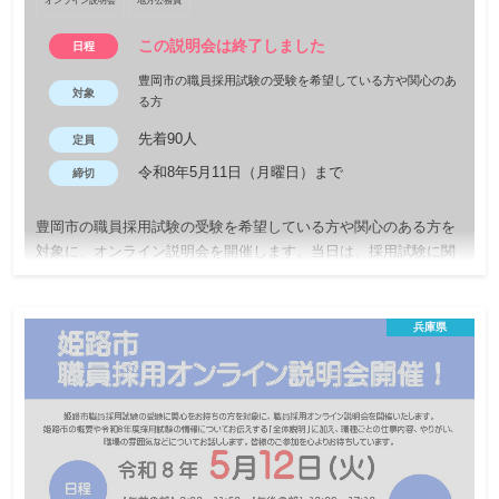
オンライン説明会
地方公務員
この説明会は終了しました
日程
豊岡市の職員採用試験の受験を希望している方や関心のあ
対象
る方
先着90人
定員
令和8年5月11日（月曜日）まで
締切
豊岡市の職員採用試験の受験を希望している方や関心のある方を
対象に、オンライン説明会を開催します。当日は、採用試験に関
する情報のほか、市役所の仕事内容や働く環境などを若手職員
（一般事務職・土木技術職）が話します。 次年度以降の受験を考
えている方も大歓迎です。
兵庫県