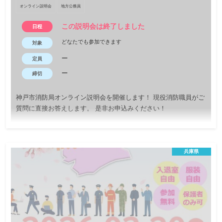
容、職場の雰囲気などについてお話します。皆様のご参加を心よ
オンライン説明会
地方公務員
りお待ちしております。
この説明会は終了しました
日程
どなたでも参加できます
対象
ー
定員
ー
締切
神戸市消防局オンライン説明会を開催します！ 現役消防職員がご
質問に直接お答えします。 是非お申込みください！
兵庫県