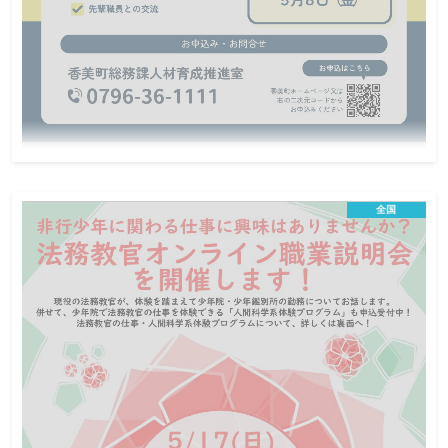
令和8年5月17日(兵庫県)香美町職員採用説明
会
全国
香美町役場で、働こう。
オンライン＆会場説明会
地方公務員
この説明会は終了しました
日程
・香美町職員採用候補者試験の受験を考えている人
・来年度以降に受験を検討している人
対象
・ご家族で関心のある人など
ー
定員
令和8年5月8日（金曜日）まで
締切