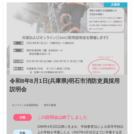
法務教官オンライン職業説明会
兵庫県
非行少年に関わる仕事に興味はありませんか？少年院・
少年鑑別所で働く法務教官による説明会を開催します！
オンライン説明会
国家公務員
2026年10月4日（日）10:00～12:00
日程
令和９年４月１日時点で４０歳未満の方
対象
定員５０名
定員
2026年9月11日（金）までにチラシの二次元コード
締切
から申込
令和8年8月1日(兵庫県)明石市消防吏員採用
説明会
オンライン＆会場説明会
地方公務員
この説明会は終了しました
日程
1999年4月2日以降に生まれ、学校教育法による高等学校以
上の学校を卒業した人（2027年3月31日までに卒業する見
対象