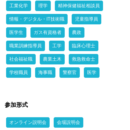
工業化学
理学
精神保健福祉相談員
情報・デジタル・IT技術職
児童指導員
医学生
ガス有資格者
農政
職業訓練指導員
工学
臨床心理士
社会福祉職
農業土木
救急救命士
学校職員
海事職
警察官
医学
参加形式
オンライン説明会
会場説明会