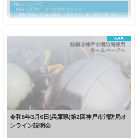
所の仕事の魅力をお伝えしますので、ぜひご参加ください！
令和8年3月19日(兵庫県)姫路市獣医師職員オ
ンライン説明会
兵庫県
獣医系大学１年生の方から参加ＯＫ！
オンライン説明会
地方公務員
この説明会は終了しました
日程
獣医系大学生及び獣医師の方
対象
各部100名（先着順）
定員
3月13日(金)まで
締切
令和8年3月6日(兵庫県)第2回神戸市消防局オ
獣医系大学生及び獣医師の方を対象に、姫路市における獣医師の
ンライン説明会
業務や職員採用試験についてオンライン説明会を開催いたしま
す。職員採用試験の概要、勤務条件等に加え、各業務の仕事内