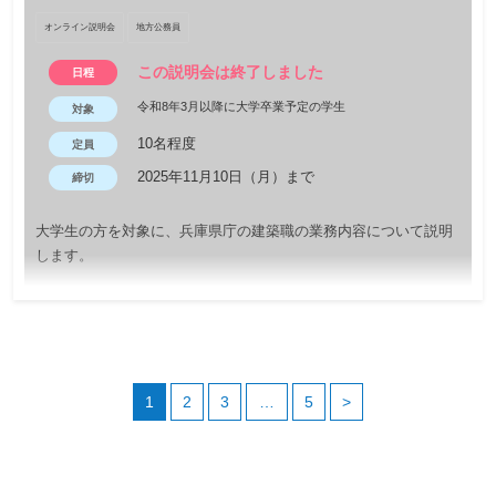
オンライン説明会
地方公務員
この説明会は終了しました
日程
令和8年3月以降に大学卒業予定の学生
対象
10名程度
定員
2025年11月10日（月）まで
締切
大学生の方を対象に、兵庫県庁の建築職の業務内容について説明
します。
1
2
3
…
5
>