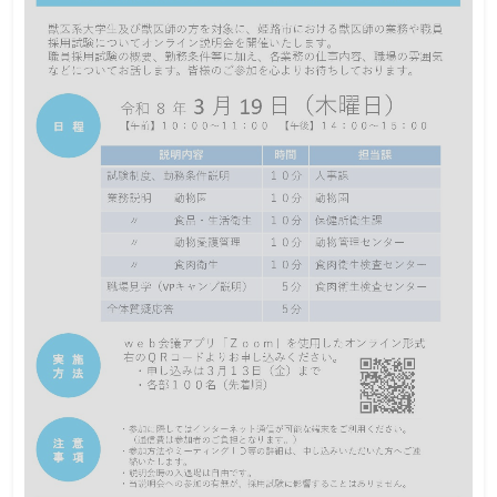
オンライン説明会
国家公務員
この説明会は終了しました
日程
大学生・大学院生・社会人（R9.4.1時点で40歳未満の方）
再犯・再非行の防止や立ち直りの支援に興味がある方、人
と関わることや対人援助の仕事にやりがいを感じられる方
をお待ちしています。
対象
※心理の資格や教員免許は不要です。
※法務教官採用試験の受験資格をもとに、社会人の方につ
いては年齢制限を設けております。
定員５０名
定員
2026年5月1日（金）までにチラシの二次元コード
締切
から申込
「法務教官」は、少年院や少年鑑別所で勤務する国家公務員で
す。 非行をしてしまった少年たちが、これから先、非行を繰り返
すことなく生きていけるよう、少年たちと丁寧に向き合い、変わ
ろうとする気持ちに寄り添い、立ち直りと社会復帰を手助けする
仕事をしています。 普段あまり知る機会のない少年院・少年鑑別