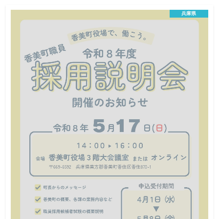
ライン説明会
兵庫県
オンライン説明会
地方公務員
この説明会は終了しました
日程
姫路市職員採用試験の受験に関心をお持ちの方
対象
各部300人(先着順)
定員
令和8年5月11日（月曜日）まで
締切
姫路市職員採用試験の受験に関心をお持ちの方を対象に、職員採
用オンライン説明会を開催いたします。 姫路市の概要や令和8年
度採用試験の情報についてお伝えする「全体説明」に加え、職種
ごとの仕事内容、やりがい、職場の雰囲気などについてお話しし
ます。