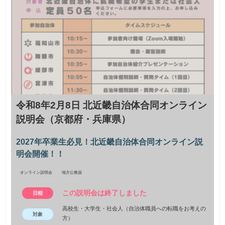
奥大和19市町村と奈良県庁の職員が参加！しごとの
魅力とやりがいをお伝えします。
この説明会は終了しました
日程
公務員志望の方、就職・転職を検討中の方など、どなたで
対象
も参加いただけます
120名程度
定員
2026年２月27日（金）まで
締切
令和8年2月8日 北近畿自治体合同オンライン
説明会（京都府・兵庫県）
奥大和（奈良県南部・東部地域）の19市町村と奈良県庁がブース
出展する合同業務説明会を開催します。 「公務員ってどんな仕
事？」「奥大和ってどんなところ？」「市町村や県庁の職員と話
2027年卒業生必見！北近畿自治体合同オンライン説
してみたい。」そんなあなたも大歓迎！ 地域に根ざした働き方に
明会開催！！
興味がある、公務員の仕事・やりがいを知りたい、現役職員から
リアルな話を聞きたい、そんな思いを持つ方ぜひご参加くださ
オンライン説明会
地方公務員
い。 申込：2026年２月27日（金）まで 【学生…
この説明会は終了しました
日程
高校生・大学生・社会人（自治体職員への転職をお考えの
対象
方）