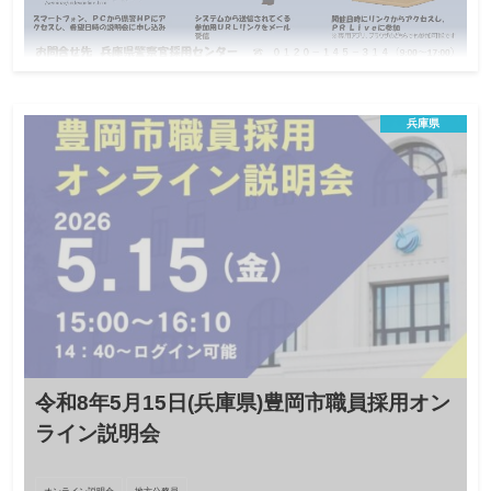
令和8年6月4日兵庫県警察科捜研業務説明会
(オンライン)
兵庫県
オンライン説明会
地方公務員
この説明会は終了しました
日程
令和８年度 兵庫県職員 理化学職（文書・画像鑑定、物
対象
理）の採用選考試験に申し込みを検討している方
各10名
定員
令和8年6月2日(火)まで
締切
令和8年5月15日(兵庫県)豊岡市職員採用オン
科捜研（文書・画像鑑定、物理）は職員を募集しています！採用
後の疑問に現役の科捜研職員がお答えします。
ライン説明会