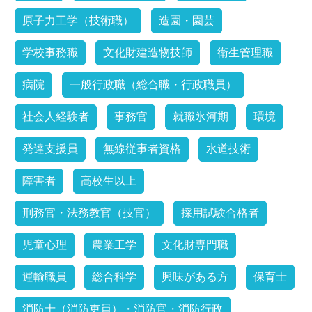
原子力工学（技術職）
造園・園芸
学校事務職
文化財建造物技師
衛生管理職
病院
一般行政職（総合職・行政職員）
社会人経験者
事務官
就職氷河期
環境
発達支援員
無線従事者資格
水道技術
障害者
高校生以上
刑務官・法務教官（技官）
採用試験合格者
児童心理
農業工学
文化財専門職
運輸職員
総合科学
興味がある方
保育士
消防士（消防吏員）・消防官・消防行政