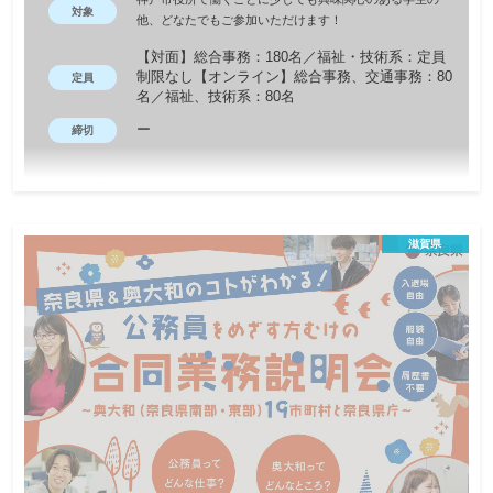
対象
他、どなたでもご参加いただけます！
【対面】総合事務：180名／福祉・技術系：定員
制限なし【オンライン】総合事務、交通事務：80
定員
名／福祉、技術系：80名
ー
締切
神戸市役所で働くことのやりがいや魅力を知っていただくため
に、市主催の採用説明会を開催します。 神戸市の主要事業や各試
験区分の仕事内容、2026年度の採用試験情報等をお伝えします。
滋賀県
その他、職員と直接お話できる座談会も実施予定です。動画など
では伝わりにくいリアルな声を聞くことができます。どんなこと
でも気軽にお話ししましょう！ぜひご参加ください。