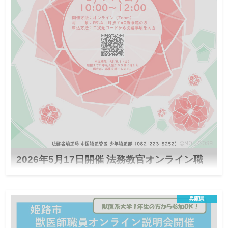
令和8年度の香美町職員採用候補者試験を実施するにあたり、受
験希望者などを対象に採用試験の概要の説明や現役職員との交流
などを行う採用説明会を次のとおり開催します。
2026年5月17日開催 法務教官オンライン職
業説明会
非行少年に関わる仕事に興味はありませんか？少年
兵庫県
院・少年鑑別所で働く法務教官による説明会を開催
します！