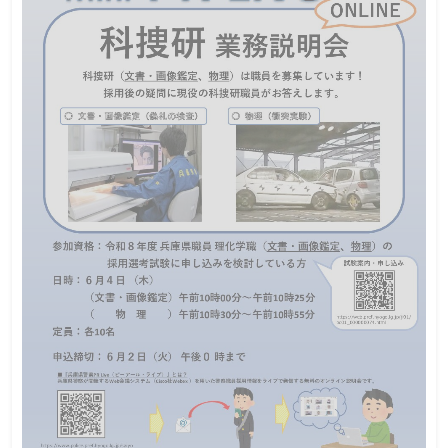
この説明会は終了しました
日程
・香美町職員採用候補者試験の受験を考えている人
・来年度以降に受験を検討している人
対象
・ご家族で関心のある人など
ー
定員
令和8年6月1日(月)～6月30日(火)まで
締切
令和８年度香美町職員採用候補者試験（第２回）を実施するにあ
たり、受験希望者などを対象に、採用試験の概要説明や職場の見
学などを行い、香美町役場で働くことをの理解を深めてもらうた
め、採用説明会（職場見学会）を開催します。