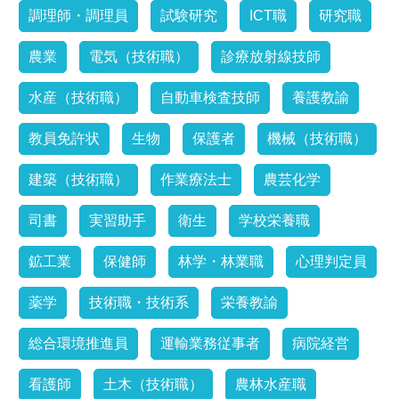
調理師・調理員
試験研究
ICT職
研究職
農業
電気（技術職）
診療放射線技師
水産（技術職）
自動車検査技師
養護教諭
教員免許状
生物
保護者
機械（技術職）
建築（技術職）
作業療法士
農芸化学
司書
実習助手
衛生
学校栄養職
鉱工業
保健師
林学・林業職
心理判定員
薬学
技術職・技術系
栄養教諭
総合環境推進員
運輸業務従事者
病院経営
看護師
土木（技術職）
農林水産職