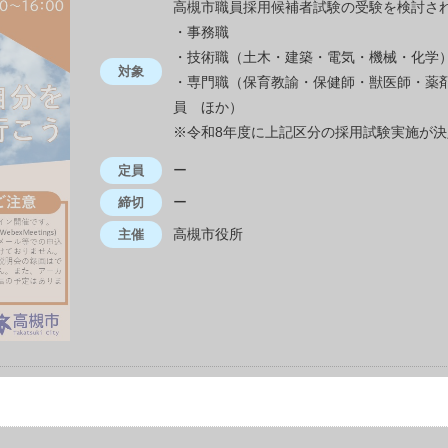
高槻市職員採用候補者試験の受験を検討さ
・事務職
・技術職（土木・建築・電気・機械・化学
対象
・専門職（保育教諭・保健師・獣医師・薬
員 ほか）
※令和8年度に上記区分の採用試験実施が
ー
定員
ー
締切
高槻市役所
主催