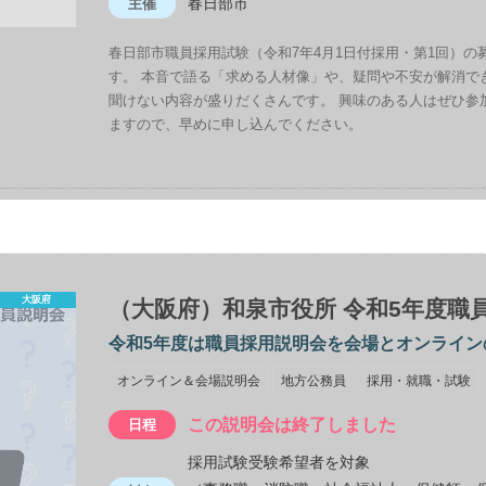
春日部市
主催
春日部市職員採用試験（令和7年4月1日付採用・第1回）
す。 本音で語る「求める人材像」や、疑問や不安が解消で
聞けない内容が盛りだくさんです。 興味のある人はぜひ参
ますので、早めに申し込んでください。
大阪府
（大阪府）和泉市役所 令和5年度職
令和5年度は職員採用説明会を会場とオンライン
オンライン＆会場説明会
地方公務員
採用・就職・試験
この説明会は終了しました
日程
採用試験受験希望者を対象