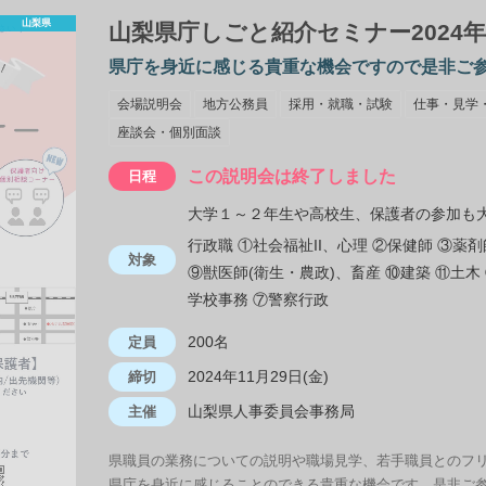
山梨県
山梨県庁しごと紹介セミナー2024年1
県庁を身近に感じる貴重な機会ですので是非ご
会場説明会
地方公務員
採用・就職・試験
仕事・見学
座談会・個別面談
この説明会は終了しました
日程
大学１～２年生や高校生、保護者の参加も
行政職 ①社会福祉II、心理 ②保健師 ③薬剤
対象
⑨獣医師(衛生・農政)、畜産 ⑩建築 ⑪土木 
学校事務 ⑦警察行政
200名
定員
2024年11月29日(金)
締切
山梨県人事委員会事務局
主催
県職員の業務についての説明や職場見学、若手職員とのフ
県庁を身近に感じることのできる貴重な機会です。是非ご