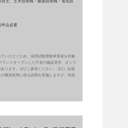
保育士、土木技術職・建築技術職・電気技
前申込必要
めていただくため、採用試験受験希望者を対象
グランドオープンした庁舎の施設見学、オンラ
あります。ぜひご参加ください。 注1）会場
らの職員採用に係る説明を実施しますが、内容