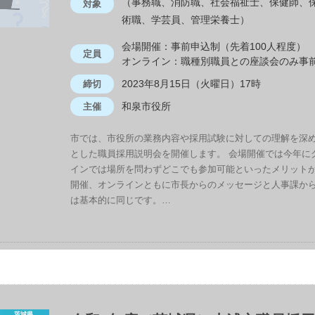
（事務職、消防職、社会福祉士、保健師、
対象
術職、学芸員、管理栄養士）
会場開催：事前申込制（先着100人程度）
定員
オンライン：職種別職員との座談会のみ事
2023年8月15日（火曜日）17時
締切
和泉市役所
主催
市では、市役所の業務内容や採用試験に対しての理解を深
とした職員採用説明会を開催します。 会場開催では今年に
インでは場所を問わずどこでも参加可能といったメリットが
開催、オンラインともに市長からのメッセージと人事課か
は基本的に同じです。…
茨城県