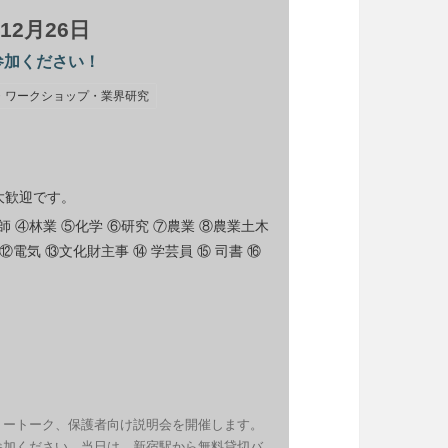
2月26日
参加ください！
・ワークショップ・業界研究
大歓迎です。
師 ④林業 ⑤化学 ⑥研究 ⑦農業 ⑧農業土木
⑫電気 ⑬文化財主事 ⑭ 学芸員 ⑮ 司書 ⑯
リートーク、保護者向け説明会を開催します。
参加ください。当日は、新宿駅から無料貸切バ