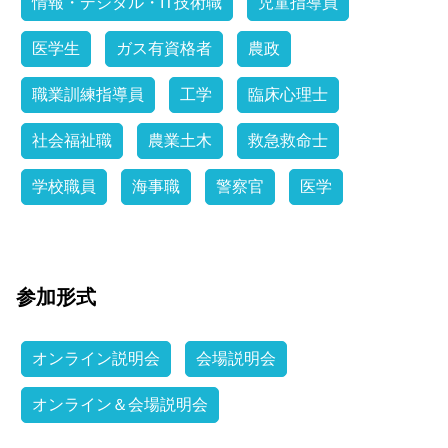
情報・デジタル・IT技術職
児童指導員
医学生
ガス有資格者
農政
職業訓練指導員
工学
臨床心理士
社会福祉職
農業土木
救急救命士
学校職員
海事職
警察官
医学
参加形式
オンライン説明会
会場説明会
オンライン＆会場説明会