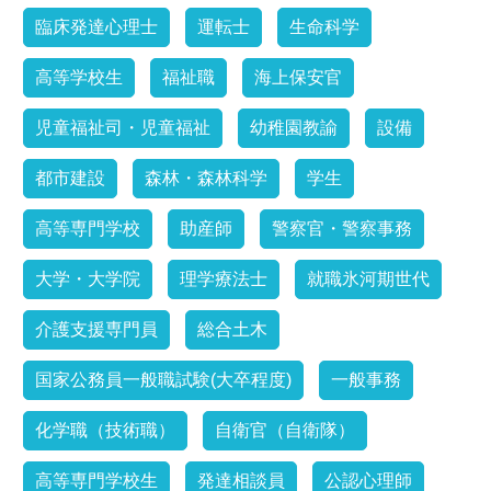
臨床発達心理士
運転士
生命科学
高等学校生
福祉職
海上保安官
児童福祉司・児童福祉
幼稚園教諭
設備
都市建設
森林・森林科学
学生
高等専門学校
助産師
警察官・警察事務
大学・大学院
理学療法士
就職氷河期世代
介護支援専門員
総合土木
国家公務員一般職試験(大卒程度)
一般事務
化学職（技術職）
自衛官（自衛隊）
高等専門学校生
発達相談員
公認心理師