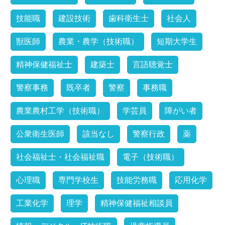
技能職
建設技術
歯科衛生士
社会人
獣医師
農業・農学（技術職）
短期大学生
精神保健福祉士
建築士
言語聴覚士
警察事務
既卒者
警察
事務職
農業農村工学（技術職）
学芸員
障がい者
公衆衛生医師
該当なし
警察行政
薬
社会福祉士・社会福祉職
電子（技術職）
心理職
専門学校生
技能労務職
応用化学
工業化学
理学
精神保健福祉相談員