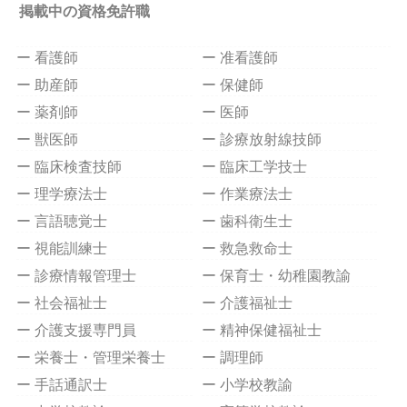
掲載中の資格免許職
ー 看護師
ー 准看護師
ー 助産師
ー 保健師
ー 薬剤師
ー 医師
ー 獣医師
ー 診療放射線技師
ー 臨床検査技師
ー 臨床工学技士
ー 理学療法士
ー 作業療法士
ー 言語聴覚士
ー 歯科衛生士
ー 視能訓練士
ー 救急救命士
ー 診療情報管理士
ー 保育士・幼稚園教諭
ー 社会福祉士
ー 介護福祉士
ー 介護支援専門員
ー 精神保健福祉士
ー 栄養士・管理栄養士
ー 調理師
ー 手話通訳士
ー 小学校教諭