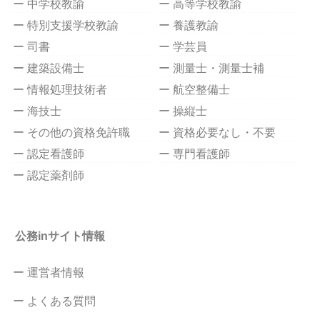
ー 中学校教諭
ー 高等学校教諭
ー 特別支援学校教諭
ー 養護教諭
ー 司書
ー 学芸員
ー 建築設備士
ー 測量士・測量士補
ー 情報処理技術者
ー 航空整備士
ー 海技士
ー 操縦士
ー その他の資格免許職
ー 資格必要なし・不要
ー 認定看護師
ー 専門看護師
ー 認定薬剤師
公務inサイト情報
ー 運営者情報
ー よくある質問