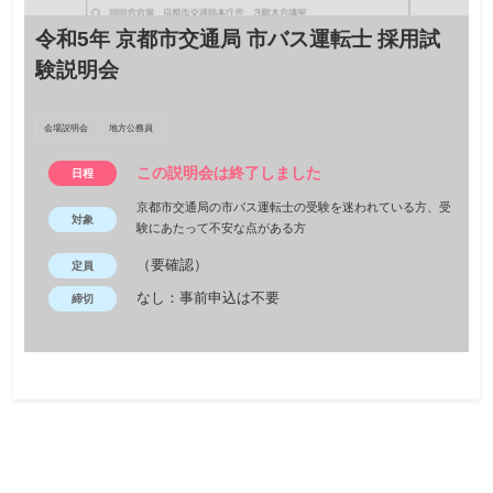
令和5年 京都市交通局 市バス運転士 採用試
験説明会
会場説明会
地方公務員
この説明会は終了しました
日程
京都市交通局の市バス運転士の受験を迷われている方、受
対象
験にあたって不安な点がある方
（要確認）
定員
なし：事前申込は不要
締切