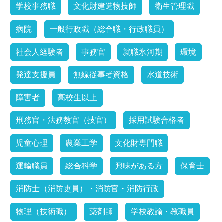
学校事務職
文化財建造物技師
衛生管理職
病院
一般行政職（総合職・行政職員）
社会人経験者
事務官
就職氷河期
環境
発達支援員
無線従事者資格
水道技術
障害者
高校生以上
刑務官・法務教官（技官）
採用試験合格者
児童心理
農業工学
文化財専門職
運輸職員
総合科学
興味がある方
保育士
消防士（消防吏員）・消防官・消防行政
物理（技術職）
薬剤師
学校教諭・教職員