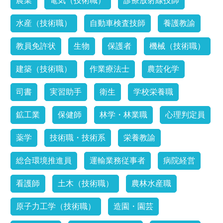
農業
電気（技術職）
診療放射線技師
水産（技術職）
自動車検査技師
養護教諭
教員免許状
生物
保護者
機械（技術職）
建築（技術職）
作業療法士
農芸化学
司書
実習助手
衛生
学校栄養職
鉱工業
保健師
林学・林業職
心理判定員
薬学
技術職・技術系
栄養教諭
総合環境推進員
運輸業務従事者
病院経営
看護師
土木（技術職）
農林水産職
原子力工学（技術職）
造園・園芸