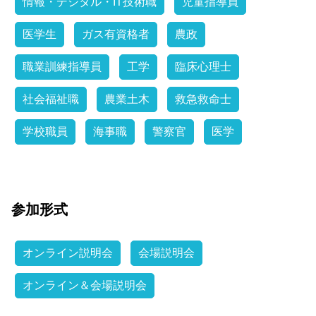
情報・デジタル・IT技術職
児童指導員
医学生
ガス有資格者
農政
職業訓練指導員
工学
臨床心理士
社会福祉職
農業土木
救急救命士
学校職員
海事職
警察官
医学
参加形式
オンライン説明会
会場説明会
オンライン＆会場説明会