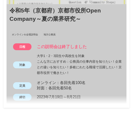
令和5年（京都府）京都市役所Open
Company～夏の業界研究～
オンライン＆会場説明会
地方公務員
この説明会は終了しました
日程
大学1・2・3回生や高校生を対象
こんな方におすすめ：公務員の仕事内容を知りたい！企業
対象
との違いを知りたい！多岐にわたる職場で活躍したい！京
都市役所で働きたい！
オンライン：各回先着100名
定員
対面：各回先着50名
2023年7月19日～8月21日
締切
京都市では、就職活動の早期化に伴い、大学1・2・3回生や高校
生を対象に、本市の業務内容や仕事のやりがい、魅力をお伝えす
るため、「京都市役所 Open Company」を初めて開催します。対
面では、職場見学、座談会及びグループワークなどを通じて、業