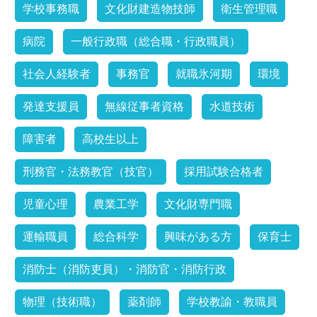
学校事務職
文化財建造物技師
衛生管理職
病院
一般行政職（総合職・行政職員）
社会人経験者
事務官
就職氷河期
環境
発達支援員
無線従事者資格
水道技術
障害者
高校生以上
刑務官・法務教官（技官）
採用試験合格者
児童心理
農業工学
文化財専門職
運輸職員
総合科学
興味がある方
保育士
消防士（消防吏員）・消防官・消防行政
物理（技術職）
薬剤師
学校教諭・教職員