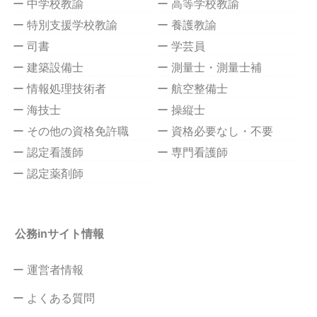
ー 中学校教諭
ー 高等学校教諭
ー 特別支援学校教諭
ー 養護教諭
ー 司書
ー 学芸員
ー 建築設備士
ー 測量士・測量士補
ー 情報処理技術者
ー 航空整備士
ー 海技士
ー 操縦士
ー その他の資格免許職
ー 資格必要なし・不要
ー 認定看護師
ー 専門看護師
ー 認定薬剤師
公務inサイト情報
ー 運営者情報
ー よくある質問