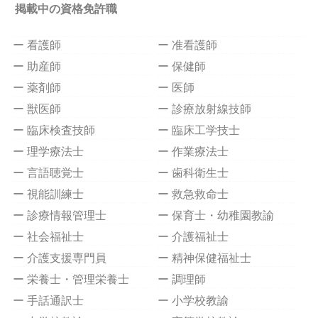
掲載中の資格免許職
ー 看護師
ー 准看護師
ー 助産師
ー 保健師
ー 薬剤師
ー 医師
ー 獣医師
ー 診療放射線技師
ー 臨床検査技師
ー 臨床工学技士
ー 理学療法士
ー 作業療法士
ー 言語聴覚士
ー 歯科衛生士
ー 視能訓練士
ー 救急救命士
ー 診療情報管理士
ー 保育士・幼稚園教諭
ー 社会福祉士
ー 介護福祉士
ー 介護支援専門員
ー 精神保健福祉士
ー 栄養士・管理栄養士
ー 調理師
ー 手話通訳士
ー 小学校教諭