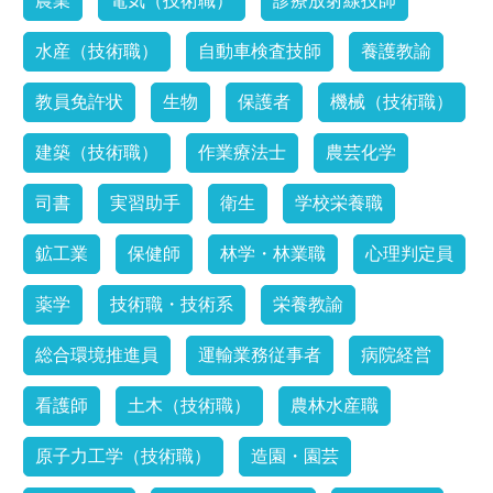
農業
電気（技術職）
診療放射線技師
水産（技術職）
自動車検査技師
養護教諭
教員免許状
生物
保護者
機械（技術職）
建築（技術職）
作業療法士
農芸化学
司書
実習助手
衛生
学校栄養職
鉱工業
保健師
林学・林業職
心理判定員
薬学
技術職・技術系
栄養教諭
総合環境推進員
運輸業務従事者
病院経営
看護師
土木（技術職）
農林水産職
原子力工学（技術職）
造園・園芸