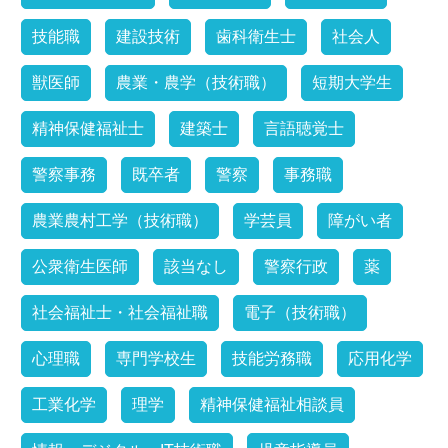
技能職
建設技術
歯科衛生士
社会人
獣医師
農業・農学（技術職）
短期大学生
精神保健福祉士
建築士
言語聴覚士
警察事務
既卒者
警察
事務職
農業農村工学（技術職）
学芸員
障がい者
公衆衛生医師
該当なし
警察行政
薬
社会福祉士・社会福祉職
電子（技術職）
心理職
専門学校生
技能労務職
応用化学
工業化学
理学
精神保健福祉相談員