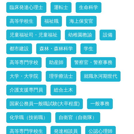
臨床発達心理士
運転士
生命科学
高等学校生
福祉職
海上保安官
児童福祉司・児童福祉
幼稚園教諭
設備
都市建設
森林・森林科学
学生
高等専門学校
助産師
警察官・警察事務
大学・大学院
理学療法士
就職氷河期世代
介護支援専門員
総合土木
国家公務員一般職試験(大卒程度)
一般事務
化学職（技術職）
自衛官（自衛隊）
高等専門学校生
発達相談員
公認心理師