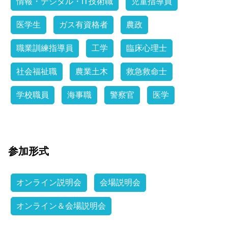
情報・デジタル・IT技術職
児童指導員
医学生
ガス有資格者
農政
職業訓練指導員
工学
臨床心理士
社会福祉職
農業土木
救急救命士
学校職員
海事職
警察官
医学
参加形式
オンライン説明会
会場説明会
オンライン＆会場説明会