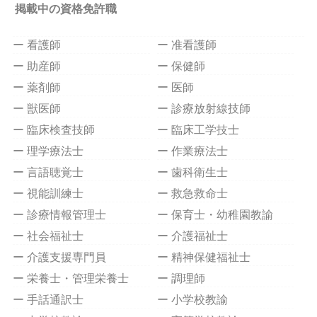
掲載中の資格免許職
ー 看護師
ー 准看護師
ー 助産師
ー 保健師
ー 薬剤師
ー 医師
ー 獣医師
ー 診療放射線技師
ー 臨床検査技師
ー 臨床工学技士
ー 理学療法士
ー 作業療法士
ー 言語聴覚士
ー 歯科衛生士
ー 視能訓練士
ー 救急救命士
ー 診療情報管理士
ー 保育士・幼稚園教諭
ー 社会福祉士
ー 介護福祉士
ー 介護支援専門員
ー 精神保健福祉士
ー 栄養士・管理栄養士
ー 調理師
ー 手話通訳士
ー 小学校教諭