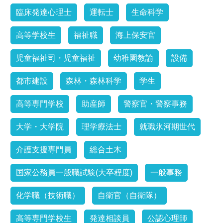
臨床発達心理士
運転士
生命科学
高等学校生
福祉職
海上保安官
児童福祉司・児童福祉
幼稚園教諭
設備
都市建設
森林・森林科学
学生
高等専門学校
助産師
警察官・警察事務
大学・大学院
理学療法士
就職氷河期世代
介護支援専門員
総合土木
国家公務員一般職試験(大卒程度)
一般事務
化学職（技術職）
自衛官（自衛隊）
高等専門学校生
発達相談員
公認心理師