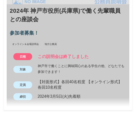
2024年 神戸市役所(兵庫県)で働く先輩職員
との座談会
参加者募集！
オンライン＆会場説明会
地方公務員
この説明会は終了しました
日程
神戸市で働くことに興味関心のある学生の他、どなたでも
対象
参加できます！
【対面形式】各回40名程度 【オンライン形式】
定員
各回10名程度
2024年3月5日(火)先着順
締切
神戸市で働くことのやりがいや魅力を知ってもらうために、市職
員と直接お話しできる、先輩職員との座談会を開催します。 動画
などでは伝わりにくい職員の雰囲気を感じながら、どんなことで
も気軽にお話ししましょう！ 遠方の方はオンラインでの参加も可