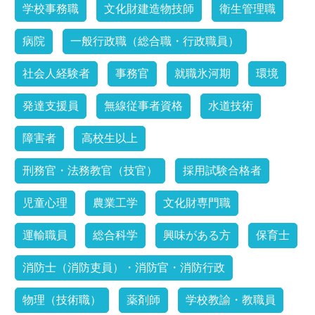
学校事務職
文化財建造物技師
衛生管理職
病院
一般行政職（総合職・行政職員）
社会人経験者
事務官
就職氷河期
環境
発達支援員
無線従事者資格
水道技術
障害者
高校生以上
刑務官・法務教官（技官）
採用試験合格者
児童心理
農業工学
文化財専門職
運輸職員
総合科学
興味がある方
保育士
消防士（消防吏員）・消防官・消防行政
物理（技術職）
薬剤師
学校教諭・教職員