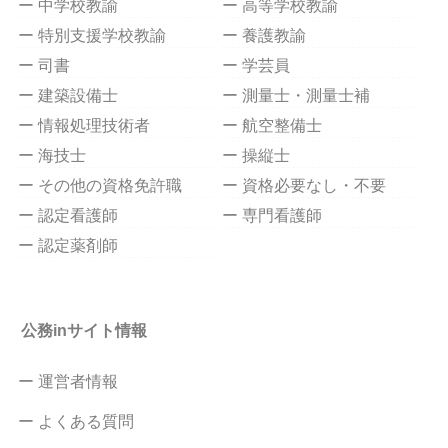
ー 中学校教諭
ー 高等学校教諭
ー 特別支援学校教諭
ー 養護教諭
ー 司書
ー 学芸員
ー 建築設備士
ー 測量士・測量士補
ー 情報処理技術者
ー 航空整備士
ー 海技士
ー 操縦士
ー その他の資格免許職
ー 資格必要なし・不要
ー 認定看護師
ー 専門看護師
ー 認定薬剤師
公務inサイト情報
ー 運営者情報
ー よくある質問