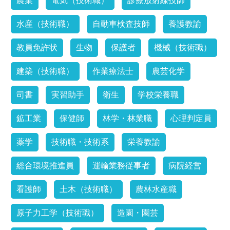
農業
電気（技術職）
診療放射線技師
水産（技術職）
自動車検査技師
養護教諭
教員免許状
生物
保護者
機械（技術職）
建築（技術職）
作業療法士
農芸化学
司書
実習助手
衛生
学校栄養職
鉱工業
保健師
林学・林業職
心理判定員
薬学
技術職・技術系
栄養教諭
総合環境推進員
運輸業務従事者
病院経営
看護師
土木（技術職）
農林水産職
原子力工学（技術職）
造園・園芸