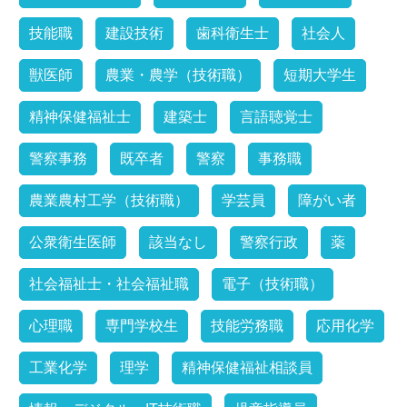
技能職
建設技術
歯科衛生士
社会人
獣医師
農業・農学（技術職）
短期大学生
精神保健福祉士
建築士
言語聴覚士
警察事務
既卒者
警察
事務職
農業農村工学（技術職）
学芸員
障がい者
公衆衛生医師
該当なし
警察行政
薬
社会福祉士・社会福祉職
電子（技術職）
心理職
専門学校生
技能労務職
応用化学
工業化学
理学
精神保健福祉相談員