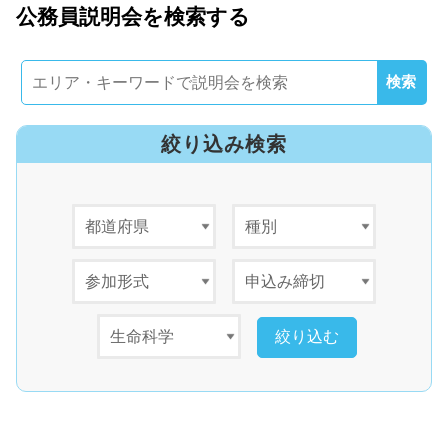
能です。 ぜひご参加ください。
公務員説明会を検索する
絞り込み検索