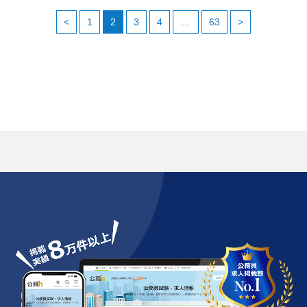
会場説明会
地方公務員
<
1
2
3
4
…
63
>
この説明会は終了しました
日程
令和8年度特別区職員経験者類採用試験・選考で江戸川区
対象
職員を目指す方
各回80名程度
定員
事前申込不要
締切
令和8年度特別区職員経験者類採用試験・選考で江戸川区職員を
目指す方向けに、職員採用説明会を開催します。江戸川区を志望
している方はもちろん、公務員の仕事に興味のある方に、江戸川
区の概要や働く魅力などについて採用担当者よりご説明します。
また、江戸川区で働く現役職員が登壇し、仕事内容や職場の様
子、やりがいなどの実体験をトークセッション形式でお伝えしま
す。江戸川区で働くイメージを少しでも感じていただける内…