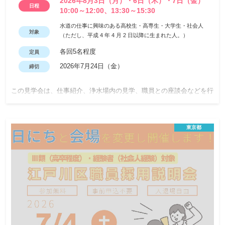
2026年8月3日（月）・6日（木）・7日（金）
日程
10:00～12:00、13:30～15:30
水道の仕事に興味のある高校生・高専生・大学生・社会人
対象
（ただし、平成 4 年 4 月 2 日以降に生まれた人。）
各回5名程度
定員
2026年7月24日（金）
締切
この見学会は、仕事紹介、浄水場内の見学、職員との座談会などを行
い、企業団の仕事を知っていただく内容となっております。 岡山県
南部水道企業団を志望されている方はもちろんのこと、他の公共団体
や民間企業を志望されている方もお気軽にご参加ください。
東京都