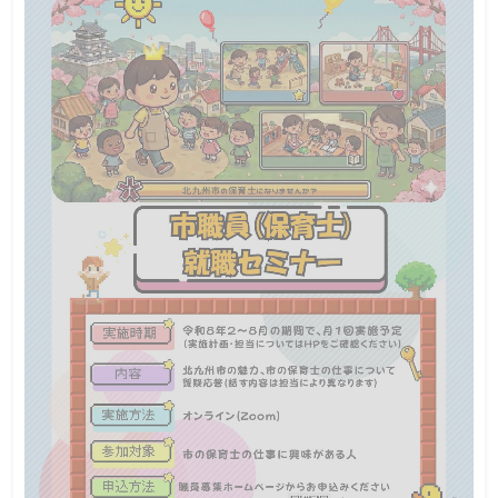
会場説明会
地方公務員
2026年8月9日（日）13:00~15:00
日程
高校生・大学生・専門学校生・社会人
・警察官採用試験の受験を検討している方
対象
・警察業務、特にサイバー犯罪捜査に興味がある方
※保護者の方は見学のみになります。
30人
定員
令和8年8月4日(火)12:00
締切
あなたの身近にも潜むサイバー犯罪。 最新の手口や被害を防ぐポイ
ントを含め、捜査員が業務のリアルを紹介し、サイバー犯罪捜査の模
擬体験も実施します
 是非ご参加ください