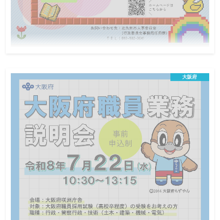
令和8年7月16日(福岡県)第6回北九州市職員
(保育士)就職セミナー
大阪府
オンライン説明会
地方公務員
この説明会は終了しました
日程
市の保育士の仕事に興味がある人
対象
令和8年7月16日（木曜日）8時30分まで
締切
市職員（保育士）の仕事内容に興味のある方はもちろん、実際の
現場の雰囲気や待遇について知りたい方、その他、保育士として
働く上で聞いてみたいことなど、皆さんの知りたいにお答えしま
す！ 今年は８月まで毎月１回開催し、若手から所長経験者まで
様々なエピソードを持った職員が登壇予定です！ スケジュールは