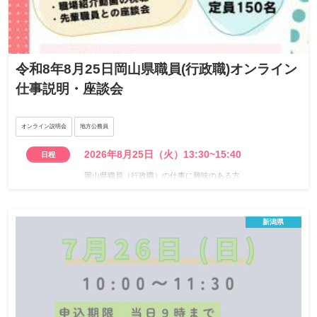
令和8年8月25日岡山県職員(行政職)オンライン
仕事説明・座談会
オンライン説明会
地方公務員
2026年8月25日（火）13:30~15:40
日程
岡山県職員（行政職）の仕事に興味のある方
※学年等は問いませんが、採用試験には年齢などの受験資格
対象
があります。
新潟県
150名※先着順
定員
令和8年8月10日（月曜日）まで
締切