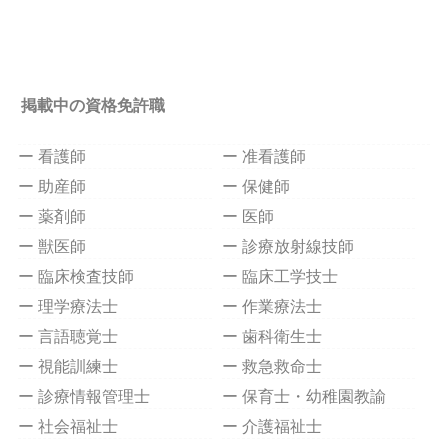
掲載中の資格免許職
ー 看護師
ー 准看護師
ー 助産師
ー 保健師
ー 薬剤師
ー 医師
ー 獣医師
ー 診療放射線技師
ー 臨床検査技師
ー 臨床工学技士
ー 理学療法士
ー 作業療法士
ー 言語聴覚士
ー 歯科衛生士
ー 視能訓練士
ー 救急救命士
ー 診療情報管理士
ー 保育士・幼稚園教諭
ー 社会福祉士
ー 介護福祉士