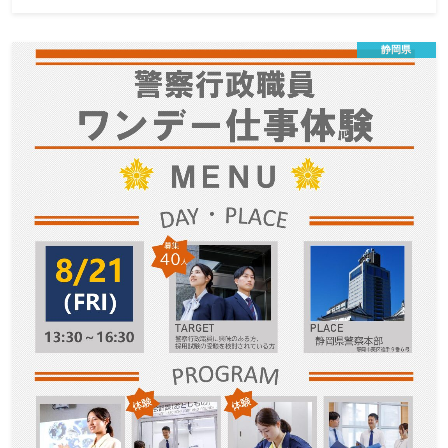
千葉県文化財技術職（文化財主事・埋蔵系）
仕事紹介ガイダンス
静岡県
文化財技術職員の仕事、その内容と魅力を伝えま
す。
この説明会は終了しました
日程
大学・大学院で、考古学・歴史学・文化財学に関する課程
対象
を専攻している大学生・大学院生
30名 ※オンライン参加は定員なし
定員
令和８年７月２９日（水）
締切
千葉県には全国的にみても多くの遺跡が残されており、私たちは
日々、多様な時代の多くの文化財に携わっています。今回のイベ
ントでは、千葉県だからこそ経験できる文化財行政の魅力を現場
の声を交えて紹介します。 文化財に関わる仕事に興味のある皆さ
んとお会いできることを楽しみにしています。