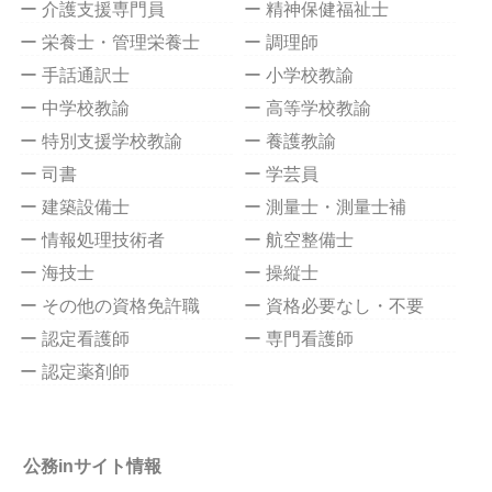
ー 介護支援専門員
ー 精神保健福祉士
ー 栄養士・管理栄養士
ー 調理師
ー 手話通訳士
ー 小学校教諭
ー 中学校教諭
ー 高等学校教諭
ー 特別支援学校教諭
ー 養護教諭
ー 司書
ー 学芸員
ー 建築設備士
ー 測量士・測量士補
ー 情報処理技術者
ー 航空整備士
ー 海技士
ー 操縦士
ー その他の資格免許職
ー 資格必要なし・不要
ー 認定看護師
ー 専門看護師
ー 認定薬剤師
公務inサイト情報