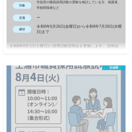
市役所の職員採用試験の受験を検討している方、保護者、
対象
学校関係者など
ー
定員
令和8年6月26日(金曜日)から令和8年7月29日(水曜
締切
日)まで
令和8年8月1日(土曜日)に採用試験説明会を実施します。 説明会
の参加には事前申込みが必要です。
茨城県