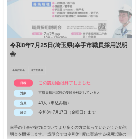
※試験の受験資格は令和9年3月31日現在、18歳から21歳
の人です。（学歴及び職務経験は問いません。）
※今年度受験予定者向けに説明を行いますが、高校1年
生・2年生など最終学年以外の方でもご参加いただけま
す。
対象
※保護者・進路指導担当教員の方も参加可能ですが、大阪
府職員採用試験（高校卒程度）受験予定者を優先としま
令和8年7月25日(埼玉県)幸手市職員採用説明
す。
※同伴者の方についても、参加される場合は申込みが必要
会
です
行政・警察行政：100名／技術：40名※先着順
定員
会場説明会
地方公務員
令和8年7月21日（火曜日）13時まで
締切
この説明会は終了しました
日程
大阪府職員業務説明会では、大阪府で働くやりがいや魅力につい
市職員採用試験の受験を検討している人
対象
てお伝えするだけでなく、個別に皆さまからの質問や相談にお答
40人（申込み順）
定員
えします。
令和8年7月17日（金曜日）まで
締切
幸手の仕事や魅力についてより多くの方に知っていただくため説
明会を開催します。 説明会では令和8年度に実施する採用試験の