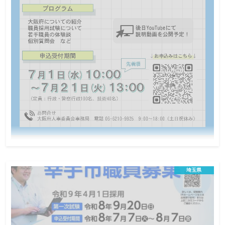
確定次第公開しますので、是非、ご参加ください。
令和8年7月22日大阪府職員業務説明会（高
校卒程度）
埼玉県
会場説明会
地方公務員
この説明会は終了しました
日程
大阪府職員採用試験（高校卒程度）の受験をお考えの方