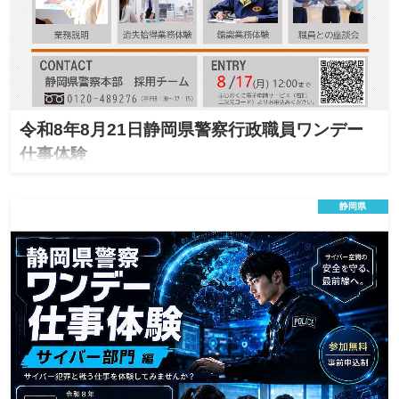
令和8年8月21日静岡県警察行政職員ワンデー
仕事体験
会場説明会
地方公務員
静岡県
2026年8月21日（金）13:30~16:30
日程
・警察行政職員に興味のある方
対象
・採用試験の受験を検討されている方
40名
定員
令和8年8月17日(月)12:00
締切
業務説明のほか、遺失拾得業務や鑑識業務の体験、若手職員との座談