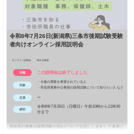
令和8年7月26日(新潟県)三条市後期試験受験
者向けオンライン採用説明会
オンライン説明会
地方公務員
この説明会は終了しました
日程
・今後の受験を希望されている人
対象
・市役所業務や公務員の採用試験について知りたい人 など
ー
定員
令和8年7月26日（日曜日）午前10時から11時30
締切
分まで
市役所の業務や採用試験の流れについてお話しします！ 三条市に
興味のある方は、ぜひご参加ください！