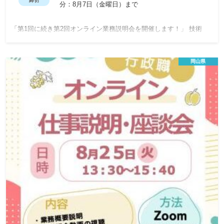
締切
分：8月7日（金曜日）まで
「第1回に続き第2回オンライン業務説明会を開催します！」 技術
職・事務職ともにオンラインで開催します！（対面式の業務ガイダン
スは12月に開催を予定しています。） 第1回オンライン業務説明会で
岡山県
実施した区分（事務・土木・建築・機械・電気）に加え「造園」・
「応用化学」・「情報」を追加しました！ オンラインでの開催です
ので遠方のかたも気軽にご参加いただけます！