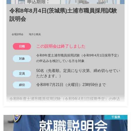
令和8年8月4日(茨城県)土浦市職員採用試験
説明会
会場説明会
地方公務員
この説明会は終了しました
日程
令和8年度土浦市職員採用試験（令和9年4月1日採用予定）
対象
の申込みを検討している方を対象
50名（先着順。定員になり次第、締め切らせてい
定員
ただきます。）
令和8年7月21日（火曜日）23時59分まで
締切
令和8年度土浦市職員採用試験（令和9年4月1日採用予定）の申込
みを検討している方を対象として、採用試験説明会を開催します
（事前申込み制）。
千葉県