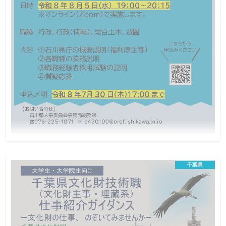
職務経験者向け石川県庁オンライン説明会
実際にどんな仕事をするの？働きやすい環境なの？
千葉県
といった疑問を解消します！
オンライン説明会
地方公務員
この説明会は終了しました
日程